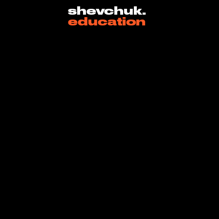
shevchuk.
education